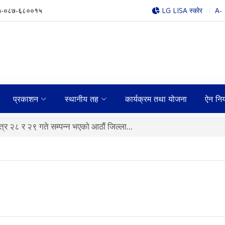
)-०८७-६८००१५
LG LISA स्कोर
A-
प्रकाशन
स्थानीय तह
कार्यक्रम तथा योजना
ऐन नि
्र २८ र २९ गते सम्पन्न भएकाे आठाैं जिल्ला...