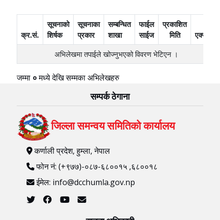
सूचनाको
सूचनाका
सम्बन्धित
फाईल
प्रकाशित
क्र.सं.
शिर्षक
प्रकार
शाखा
साईज
मिति
एक्सन
अभिलेखमा तपाईले खोज्‍नुभएको विवरण भेटिएन ।
जम्मा
०
मध्ये
देखि
सम्मका अभिलेखहरु
सम्पर्क ठेगाना
जिल्ला समन्वय समितिको कार्यालय
कर्णाली प्रदेश, हुम्ला, नेपाल
फोन नं: (+९७७)-०८७-६८००१५ ,६८००१८
ईमेल: info@dcchumla.gov.np