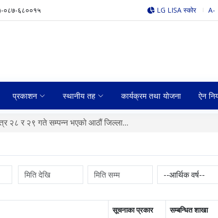
)-०८७-६८००१५
LG LISA स्कोर
A-
प्रकाशन
स्थानीय तह
कार्यक्रम तथा योजना
ऐन नि
्र २८ र २९ गते सम्पन्न भएकाे आठाैं जिल्ला...
सूचनाका प्रकार
सम्बन्धित शाखा