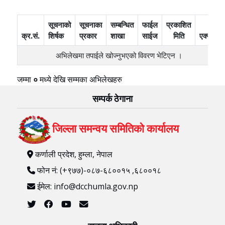
सूचनाको
सूचनाका
सम्बन्धित
फाईल
प्रकाशित
क्र.सं.
शिर्षक
प्रकार
शाखा
साईज
मिति
एक्सन
अभिलेखमा तपाईले खोज्‍नुभएको विवरण भेटिएन ।
जम्मा
०
मध्ये
देखि
सम्मका अभिलेखहरु
सम्पर्क ठेगाना
जिल्ला समन्वय समितिको कार्यालय
कर्णाली प्रदेश, हुम्ला, नेपाल
फोन नं: (+९७७)-०८७-६८००१५ ,६८००१८
ईमेल: info@dcchumla.gov.np