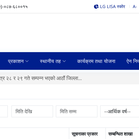
७)-०८७-६८००१५
LG LISA स्कोर
A-
प्रकाशन
स्थानीय तह
कार्यक्रम तथा योजना
ऐन नि
्र २८ र २९ गते सम्पन्न भएकाे आठाैं जिल्ला...
सूचनाका प्रकार
सम्बन्धित शाखा