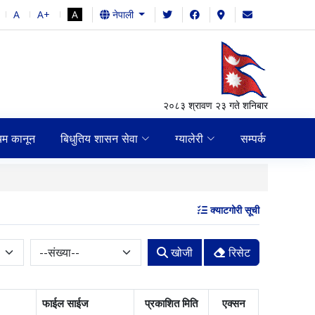
A
A+
A
नेपाली
२०८३ श्रावण २३ गते शनिबार
यम कानून
बिधुतिय शासन सेवा
ग्यालेरी
सम्पर्क
जिल्ला समन्वय समिति हुम्लाक
क्याटगोरी सूची
खोजी
रिसेट
फाईल साईज
प्रकाशित मिति
एक्सन