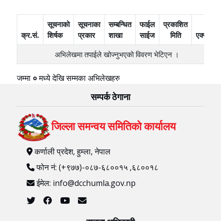
सूचनाको
सूचनाका
सम्बन्धित
फाईल
प्रकाशित
क्र.सं.
शिर्षक
प्रकार
शाखा
साईज
मिति
एक्सन
अभिलेखमा तपाईले खोज्‍नुभएको विवरण भेटिएन ।
जम्मा
०
मध्ये
देखि
सम्मका अभिलेखहरु
सम्पर्क ठेगाना
जिल्ला समन्वय समितिको कार्यालय
कर्णाली प्रदेश, हुम्ला, नेपाल
फोन नं: (+९७७)-०८७-६८००१५ ,६८००१८
ईमेल: info@dcchumla.gov.np